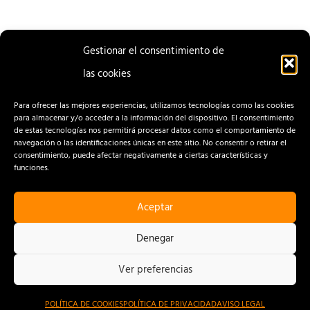
Gestionar el consentimiento de
las cookies
ENTRADA
ENTRADA
ANTERIOR
SIGUIENTE
Para ofrecer las mejores experiencias, utilizamos tecnologías como las cookies
para almacenar y/o acceder a la información del dispositivo. El consentimiento
de estas tecnologías nos permitirá procesar datos como el comportamiento de
navegación o las identificaciones únicas en este sitio. No consentir o retirar el
consentimiento, puede afectar negativamente a ciertas características y
funciones.
Aceptar
CONTACTO
AVISO LEGAL
Denegar
POLÍTICA DE PRIVACIDAD
Ver preferencias
POLÍTICA DE COOKIES
POLÍTICA DE COOKIES
POLÍTICA DE PRIVACIDAD
AVISO LEGAL