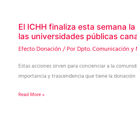
El ICHH finaliza esta semana l
El
las universidades públicas cana
ICHH
finaliza
Efecto Donación
/ Por
Dpto. Comunicación y 
esta
Estas acciones sirven para concienciar a la comunida
semana
importancia y trascendencia que tiene la donación 
la
campaña
Read More »
en
las
universidades
públicas