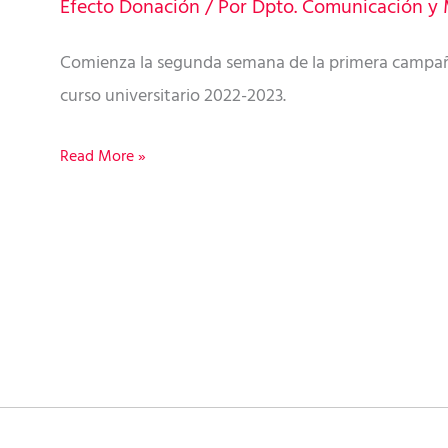
esta
Efecto Donación
/ Por
Dpto. Comunicación y 
semana
Comienza la segunda semana de la primera campañ
con
curso universitario 2022-2023.
la
campaña
Read More »
de
donación
de
sangre
en
las
universidades
canarias