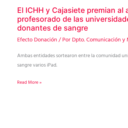
El ICHH y Cajasiete premian al
El
profesorado de las universidad
ICHH
donantes de sangre
y
Cajasiete
Efecto Donación
/ Por
Dpto. Comunicación y 
premian
Ambas entidades sortearon entre la comunidad uni
al
sangre varios iPad.
alumnado
y
Read More »
profesorado
de
las
universidades
canarias