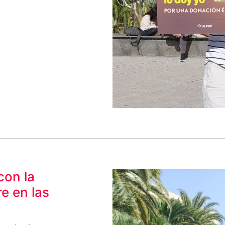
con la
e en las