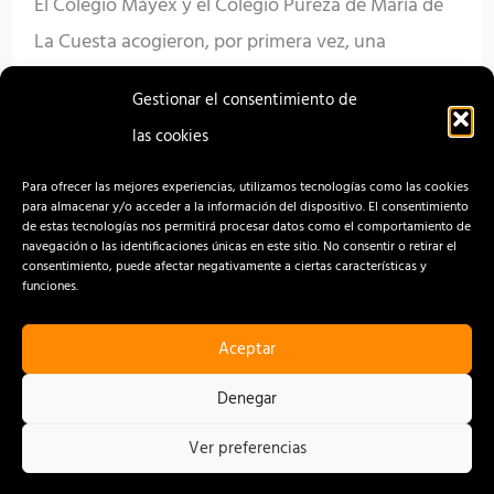
El Colegio Máyex y el Colegio Pureza de María de
Laguna
La Cuesta acogieron, por primera vez, una
campaña de estas características impulsada por el
Gestionar el consentimiento de
propio alumnado
las cookies
Read More »
Para ofrecer las mejores experiencias, utilizamos tecnologías como las cookies
para almacenar y/o acceder a la información del dispositivo. El consentimiento
de estas tecnologías nos permitirá procesar datos como el comportamiento de
navegación o las identificaciones únicas en este sitio. No consentir o retirar el
consentimiento, puede afectar negativamente a ciertas características y
funciones.
Aceptar
CONTACTO
AVISO LEGAL
Denegar
POLÍTICA DE PRIVACIDAD
Ver preferencias
POLÍTICA DE COOKIES