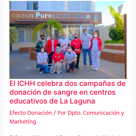
El
ICHH
celebra
dos
campañas
de
donación
de
El ICHH celebra dos campañas de
sangre
donación de sangre en centros
en
educativos de La Laguna
centros
Efecto Donación
/ Por
Dpto. Comunicación y
educativos
Marketing
de
La