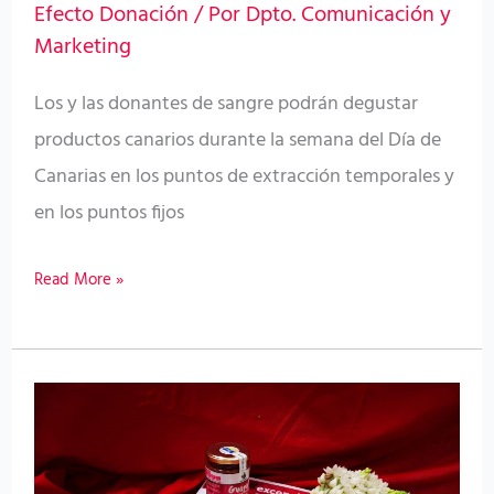
Efecto Donación
/ Por
Dpto. Comunicación y
mermeladas
Marketing
y
Los y las donantes de sangre podrán degustar
dulces
productos canarios durante la semana del Día de
Canarias en los puntos de extracción temporales y
en los puntos fijos
Read More »
El
ICHH
entrega