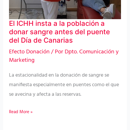
a
donar
El ICHH insta a la población a
sangre
donar sangre antes del puente
antes
del Día de Canarias
del
Efecto Donación
/ Por
Dpto. Comunicación y
puente
Marketing
del
Día
La estacionalidad en la donación de sangre se
de
manifiesta especialmente en puentes como el que
Canarias
se avecina y afecta a las reservas.
Read More »