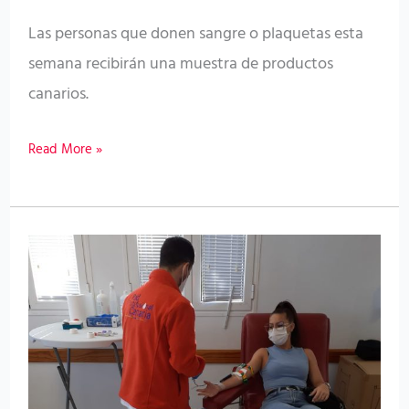
Canarias
Las personas que donen sangre o plaquetas esta
semana recibirán una muestra de productos
canarios.
Read More »
El
ICHH
insta
a
la
población