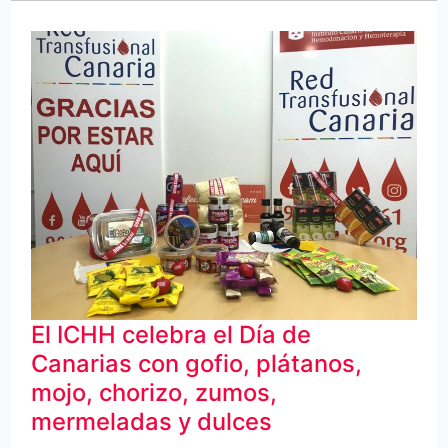
El
ICHH
celebra
el
Día
de
Canarias
con
gofio,
El ICHH celebra el Día de
plátanos,
Canarias con gofio, plátanos,
mojo,
mojo, chorizo, zumos,
chorizo,
mermeladas y dulces
zumos,