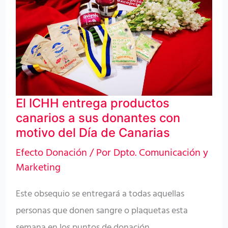
productos
canarios
a
sus
donantes
con
El ICHH entrega productos
motivo
canarios a sus donantes con
del
motivo del Día de Canarias
Día
Efecto Donación
/ Por
Dpto. Comunicación y
de
Marketing
Canarias
Este obsequio se entregará a todas aquellas
personas que donen sangre o plaquetas esta
semana en los puntos de donación