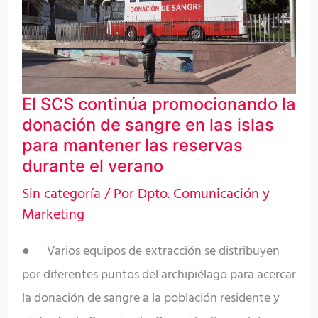
promocionando
la
donación
de
El SCS continúa promocionando la
sangre
donación de sangre en las islas
en
para mantener las reservas
las
durante el verano
islas
Sin categoría
/ Por
Dpto. Comunicación y
para
Marketing
mantener
● Varios equipos de extracción se distribuyen
las
por diferentes puntos del archipiélago para acercar
reservas
la donación de sangre a la población residente y
durante