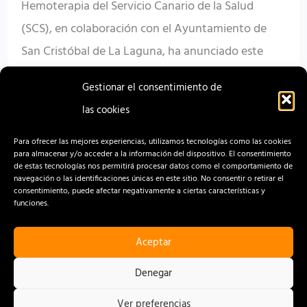
Hemoterapia del Servicio Canario de la Salud
(SCS), en colaboración con el Ayuntamiento de
San Cristóbal de La Laguna, ha anunciado este
jueves 19 de junio, en el Teatro Leal, que el
Gestionar el consentimiento de
municipio será
las cookies
Read More »
Para ofrecer las mejores experiencias, utilizamos tecnologías como las cookies
para almacenar y/o acceder a la información del dispositivo. El consentimiento
de estas tecnologías nos permitirá procesar datos como el comportamiento de
navegación o las identificaciones únicas en este sitio. No consentir o retirar el
consentimiento, puede afectar negativamente a ciertas características y
funciones.
Aceptar
CONTACTO
AVISO LEGAL
Denegar
POLÍTICA DE PRIVACIDAD
Ver preferencias