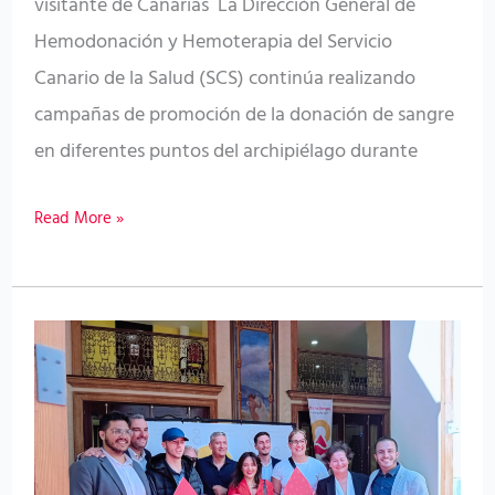
visitante de Canarias La Dirección General de
el
Hemodonación y Hemoterapia del Servicio
verano
Canario de la Salud (SCS) continúa realizando
campañas de promoción de la donación de sangre
en diferentes puntos del archipiélago durante
Read More »
Hemodonación
y
Hemoterapia
elige
a