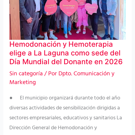
La
Laguna
como
sede
Hemodonación y Hemoterapia
del
elige a La Laguna como sede del
Día
Día Mundial del Donante en 2026
Mundial
Sin categoría
/ Por
Dpto. Comunicación y
del
Marketing
Donante
en
● El municipio organizará durante todo el año
2026
diversas actividades de sensibilización dirigidas a
sectores empresariales, educativos y sanitarios La
Dirección General de Hemodonación y