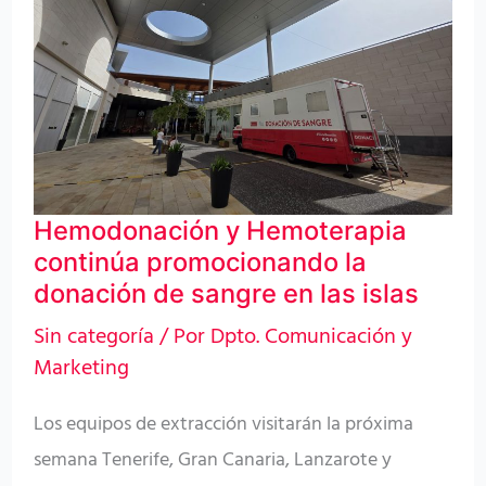
continúa
promocionando
la
donación
de
sangre
Hemodonación y Hemoterapia
en
continúa promocionando la
las
donación de sangre en las islas
islas
Sin categoría
/ Por
Dpto. Comunicación y
Marketing
Los equipos de extracción visitarán la próxima
semana Tenerife, Gran Canaria, Lanzarote y