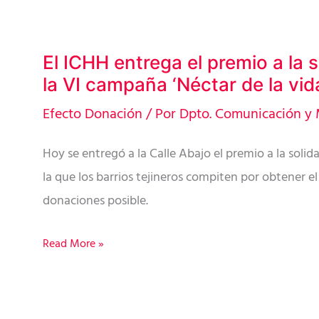
El ICHH entrega el premio a la 
El
la VI campaña ‘Néctar de la vida
ICHH
entrega
Efecto Donación
/ Por
Dpto. Comunicación y 
el
Hoy se entregó a la Calle Abajo el premio a la soli
premio
la que los barrios tejineros compiten por obtener 
a
donaciones posible.
la
solidaridad
Read More »
en
la
VI