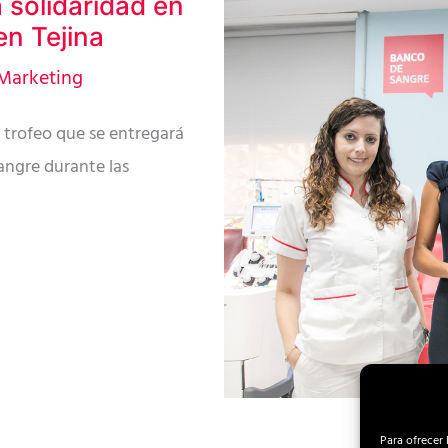
a solidaridad en
en Tejina
Marketing
 trofeo que se entregará
angre durante las
Para ofrecer 