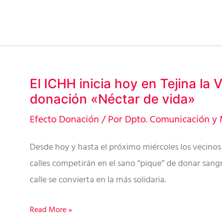
campaña
‘Néctar
de
la
vida’
El ICHH inicia hoy en Tejina la
en
El
donación «Néctar de vida»
Tejina
ICHH
inicia
Efecto Donación
/ Por
Dpto. Comunicación y 
hoy
Desde hoy y hasta el próximo miércoles los vecinos 
en
calles competirán en el sano “pique” de donar sang
Tejina
calle se convierta en la más solidaria.
la
VI
Read More »
campaña