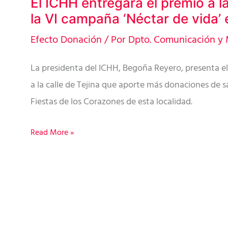
El ICHH entregará el premio a l
El
la VI campaña ‘Néctar de vida’ 
ICHH
entregará
Efecto Donación
/ Por
Dpto. Comunicación y 
el
La presidenta del ICHH, Begoña Reyero, presenta el
premio
a la calle de Tejina que aporte más donaciones de s
a
Fiestas de los Corazones de esta localidad.
la
solidaridad
Read More »
en
la
VI
campaña
‘Néctar
de