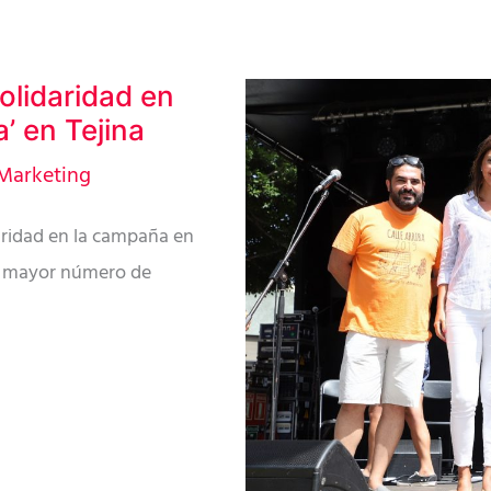
solidaridad en
’ en Tejina
Marketing
daridad en la campaña en
el mayor número de