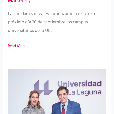
Marketing
universidades
Las unidades móviles comenzarán a recorrer el
canarias
próximo día 30 de septiembre los campus
universitarios de la ULL
Read More »
El
ICHH
presenta
las
cifras