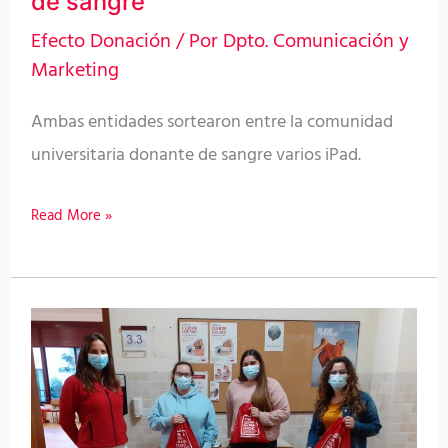
de sangre
universidades
Efecto Donación
/ Por
Dpto. Comunicación y
canarias
Marketing
donantes
Ambas entidades sortearon entre la comunidad
de
universitaria donante de sangre varios iPad.
sangre
Read More »
El
ICHH
culmina
su