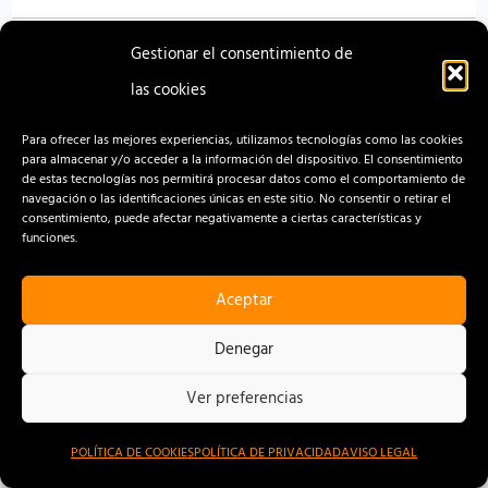
Gestionar el consentimiento de
Las
las cookies
unidades
móviles
Para ofrecer las mejores experiencias, utilizamos tecnologías como las cookies
para almacenar y/o acceder a la información del dispositivo. El consentimiento
estarán
de estas tecnologías nos permitirá procesar datos como el comportamiento de
navegación o las identificaciones únicas en este sitio. No consentir o retirar el
en
consentimiento, puede afectar negativamente a ciertas características y
funciones.
Gran
Canaria,
Aceptar
Tenerife
Las unidades móviles estarán en
Denegar
y
Gran Canaria, Tenerife y La Palma
La
Ver preferencias
esta semana
Palma
Efecto Donación
/ Por
Dpto. Comunicación y
POLÍTICA DE COOKIES
POLÍTICA DE PRIVACIDAD
AVISO LEGAL
esta
Marketing