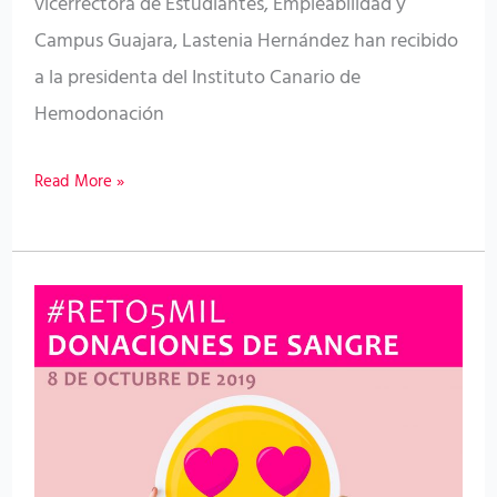
vicerrectora de Estudiantes, Empleabilidad y
Campus Guajara, Lastenia Hernández han recibido
a la presidenta del Instituto Canario de
Hemodonación
Read More »
El
ICHH
participa
en
el
#Reto5mil