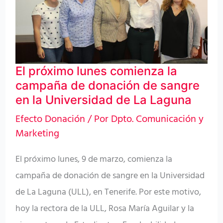
la
campaña
de
donación
El próximo lunes comienza la
de
campaña de donación de sangre
sangre
en la Universidad de La Laguna
en
Efecto Donación
/ Por
Dpto. Comunicación y
la
Marketing
Universidad
de
El próximo lunes, 9 de marzo, comienza la
La
campaña de donación de sangre en la Universidad
Laguna
de La Laguna (ULL), en Tenerife. Por este motivo,
hoy la rectora de la ULL, Rosa María Aguilar y la