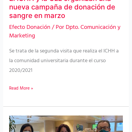
de
nueva campaña de donación de
donación
sangre en marzo
de
Efecto Donación
/ Por
Dpto. Comunicación y
sangre
Marketing
en
Se trata de la segunda visita que realiza el ICHH a
marzo
la comunidad universitaria durante el curso
2020/2021
Read More »
El
ICHH