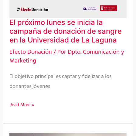
inicia
la
El próximo lunes se inicia la
campaña
campaña de donación de sangre
de
en la Universidad de La Laguna
donación
Efecto Donación
/ Por
Dpto. Comunicación y
de
Marketing
sangre
en
El objetivo principal es captar y fidelizar a los
la
donantes jóvenes
Universidad
de
Read More »
La
Laguna