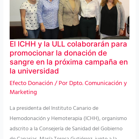
ULL
colaborarán
para
promocionar
El ICHH y la ULL colaborarán para
la
promocionar la donación de
donación
sangre en la próxima campaña en
de
la universidad
sangre
Efecto Donación
/ Por
Dpto. Comunicación y
en
Marketing
la
La presidenta del Instituto Canario de
próxima
Hemodonación y Hemoterapia (ICHH), organismo
campaña
adscrito a la Consejería de Sanidad del Gobierno
en
la