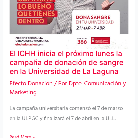
el
próximo
lunes
la
campaña
El ICHH inicia el próximo lunes la
de
campaña de donación de sangre
donación
en la Universidad de La Laguna
de
Efecto Donación
/ Por
Dpto. Comunicación y
sangre
Marketing
en
la
La campaña universitaria comenzó el 7 de marzo
Universidad
en la ULPGC y finalizará el 7 de abril en la ULL.
de
La
Read More »