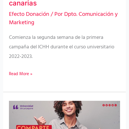
canarias
en
Efecto Donación
/ Por
Dpto. Comunicación y
las
Marketing
universidades
Comienza la segunda semana de la primera
canarias
campaña del ICHH durante el curso universitario
2022-2023.
Read More »
El
ICHH
inicia