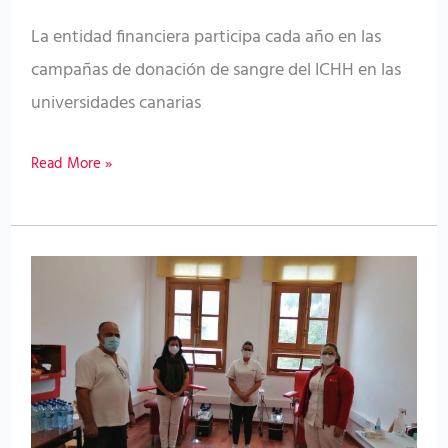
la
La entidad financiera participa cada año en las
ULPGC
campañas de donación de sangre del ICHH en las
por
universidades canarias
su
compromiso
Read More »
con
la
donación
de
El
sangre
ICHH
finaliza
la
campaña
en