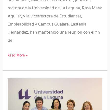
de Canarias, María Teresa Gutiérrez, junto a la
rectora de la Universidad de La Laguna, Rosa María
universidad
Aguilar, y la vicerrectora de Estudiantes,
Empleabilidad y Campus Guajara, Lastenia
Hernández, han mantenido una reunión con el fin
de
Read More »
El
próximo
lunes
comienza