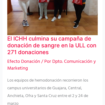
campaña
de
donación
de
sangre
El ICHH culmina su campaña de
en
donación de sangre en la ULL con
la
271 donaciones
ULL
Efecto Donación
/ Por
Dpto. Comunicación y
con
Marketing
271
donaciones
Los equipos de hemodonación recorrieron los
campus universitarios de Guajara, Central,
Anchieta, Ofra y Santa Cruz entre el 2 y 24 de
marzo