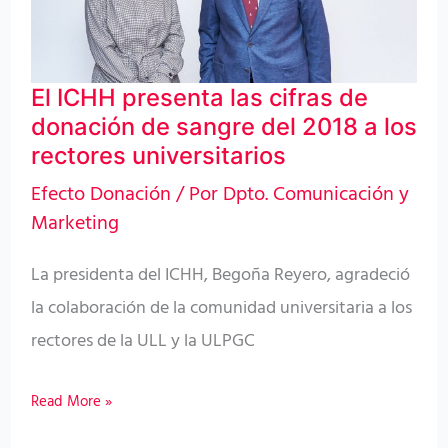
de
donación
de
El ICHH presenta las cifras de
sangre
donación de sangre del 2018 a los
del
rectores universitarios
2018
Efecto Donación
/ Por
Dpto. Comunicación y
a
Marketing
los
rectores
La presidenta del ICHH, Begoña Reyero, agradeció
universitarios
la colaboración de la comunidad universitaria a los
rectores de la ULL y la ULPGC
Read More »