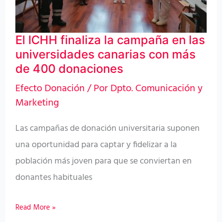
las
universidades
El ICHH finaliza la campaña en las
canarias
universidades canarias con más
con
de 400 donaciones
más
Efecto Donación
/ Por
Dpto. Comunicación y
de
Marketing
400
donaciones
Las campañas de donación universitaria suponen
una oportunidad para captar y fidelizar a la
población más joven para que se conviertan en
donantes habituales
Read More »