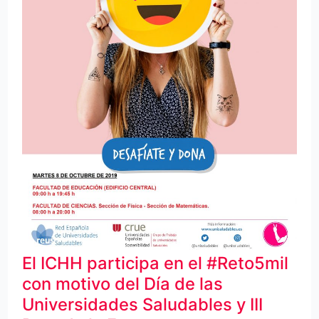
con
motivo
del
Día
de
las
Universidades
Saludables
y
III
Reto
El ICHH participa en el #Reto5mil
de
con motivo del Día de las
la
Universidades Saludables y III