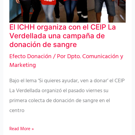
La
Verdellada
una
El ICHH organiza con el CEIP La
campaña
Verdellada una campaña de
de
donación de sangre
donación
Efecto Donación
/ Por
Dpto. Comunicación y
de
Marketing
sangre
Bajo el lema ‘Si quieres ayudar, ven a donar’ el CEIP
La Verdellada organizó el pasado viernes su
primera colecta de donación de sangre en el
centro
Read More »