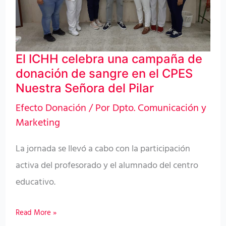
donación
de
sangre
El ICHH celebra una campaña de
en
donación de sangre en el CPES
el
Nuestra Señora del Pilar
CPES
Efecto Donación
/ Por
Dpto. Comunicación y
Nuestra
Marketing
Señora
del
La jornada se llevó a cabo con la participación
Pilar
activa del profesorado y el alumnado del centro
educativo.
Read More »