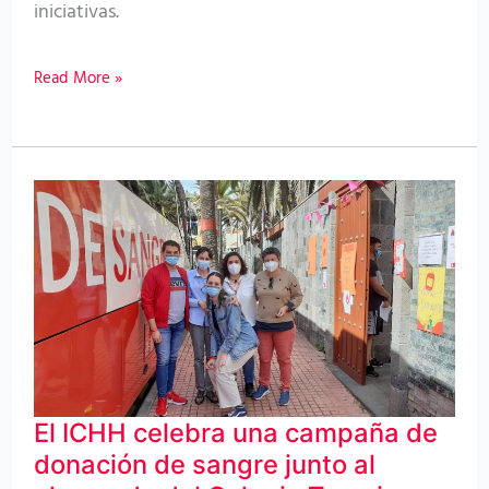
iniciativas.
Read More »
El
ICHH
celebra
una
campaña
de
donación
El ICHH celebra una campaña de
de
donación de sangre junto al
sangre