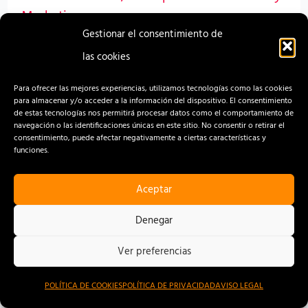
la
Marketing
campaña
Gestionar el consentimiento de
‘Dale
Se trata de la tercera campaña de donación de
las cookies
like
sangre que activa el centro en colaboración con el
Para ofrecer las mejores experiencias, utilizamos tecnologías como las cookies
a
ICHH y cuyo objetivo es sensibilizar y movilizar al
para almacenar y/o acceder a la información del dispositivo. El consentimiento
de estas tecnologías nos permitirá procesar datos como el comportamiento de
ser
mayor número de donantes de la zona
navegación o las identificaciones únicas en este sitio. No consentir o retirar el
donante’
consentimiento, puede afectar negativamente a ciertas características y
funciones.
Read More »
Aceptar
Denegar
El
Ver preferencias
ICHH
y
POLÍTICA DE COOKIES
POLÍTICA DE PRIVACIDAD
AVISO LEGAL
el