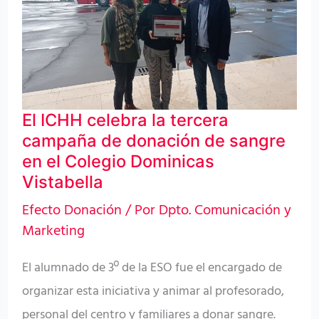
tercera
campaña
de
donación
de
El ICHH celebra la tercera
sangre
campaña de donación de sangre
en
en el Colegio Dominicas
el
Vistabella
Colegio
Efecto Donación
/ Por
Dpto. Comunicación y
Dominicas
Marketing
Vistabella
El alumnado de 3º de la ESO fue el encargado de
organizar esta iniciativa y animar al profesorado,
personal del centro y familiares a donar sangre.