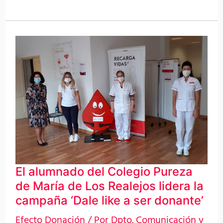
El
alumnado
del
Colegio
Pureza
de
María
de
El alumnado del Colegio Pureza
Los
de María de Los Realejos lidera la
Realejos
campaña ‘Dale like a ser donante’
lidera
Efecto Donación
/ Por
Dpto. Comunicación y