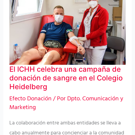
ICHH
celebra
una
campaña
de
donación
de
El ICHH celebra una campaña de
sangre
donación de sangre en el Colegio
en
Heidelberg
el
Efecto Donación
/ Por
Dpto. Comunicación y
Colegio
Marketing
Heidelberg
La colaboración entre ambas entidades se lleva a
cabo anualmente para concienciar a la comunidad