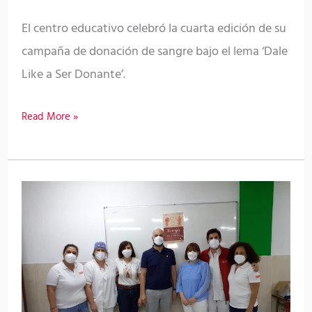
Los
Realejos
El centro educativo celebró la cuarta edición de su
campaña de donación de sangre bajo el lema ‘Dale
Like a Ser Donante’.
Read More »
El
ICHH
celebra
una
campaña
de