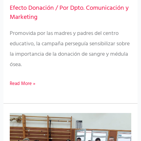
de
Efecto Donación
/ Por
Dpto. Comunicación y
donación
Marketing
de
sangre
Promovida por las madres y padres del centro
y
educativo, la campaña perseguía sensibilizar sobre
médula
la importancia de la donación de sangre y médula
ósea.
Read More »
El
ICHH
organiza