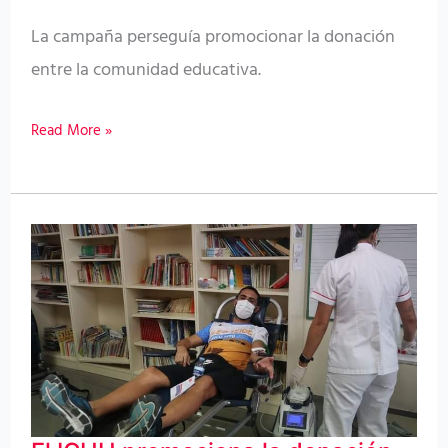
La campaña perseguía promocionar la donación
entre la comunidad educativa.
Read More »
El
ICHH
promociona
la
donación
de
sangre