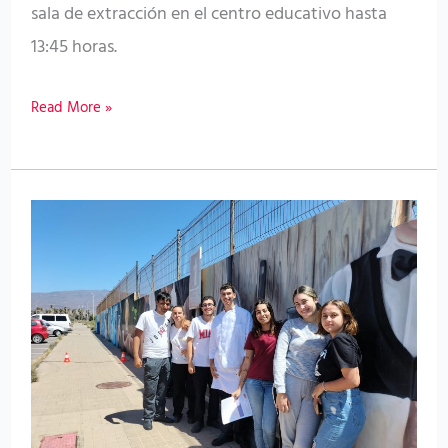
sala de extracción en el centro educativo hasta
13:45 horas.
Read More »
El
ICHH
celebra
una
campaña
de
donación
en