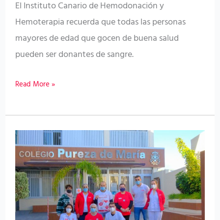
El Instituto Canario de Hemodonación y
Titerroygatra
Hemoterapia recuerda que todas las personas
mayores de edad que gocen de buena salud
pueden ser donantes de sangre.
Read More »
El
ICHH
celebra
dos
campañas
de