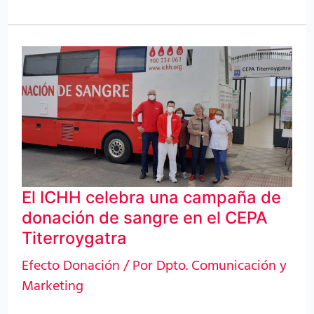
El
ICHH
celebra
una
campaña
de
El ICHH celebra una campaña de
donación
donación de sangre en el CEPA
de
Titerroygatra
sangre
Efecto Donación
/ Por
Dpto. Comunicación y
en
Marketing
el
CEPA