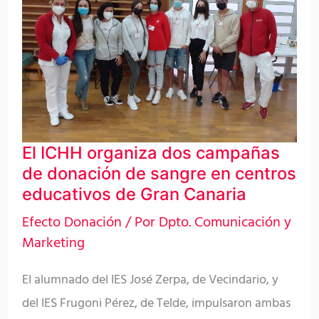
dos
campañas
de
donación
de
sangre
El ICHH organiza dos campañas
en
de donación de sangre en centros
centros
educativos de Gran Canaria
educativos
Efecto Donación
/ Por
Dpto. Comunicación y
de
Marketing
Gran
Canaria
El alumnado del IES José Zerpa, de Vecindario, y
del IES Frugoni Pérez, de Telde, impulsaron ambas