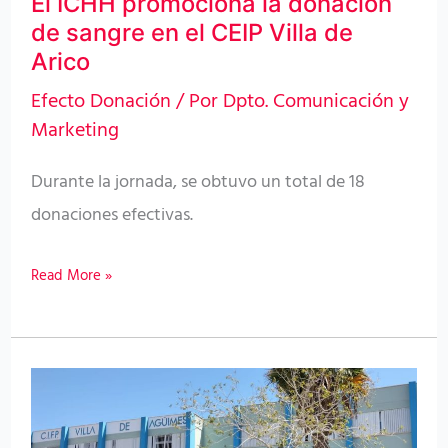
El ICHH promociona la donación
en
de sangre en el CEIP Villa de
el
Arico
CEIP
Efecto Donación
/ Por
Dpto. Comunicación y
Villa
Marketing
de
Durante la jornada, se obtuvo un total de 18
Arico
donaciones efectivas.
Read More »
El
ICHH