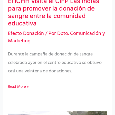
El ICHH visita el CIFP Las Indias
la
para promover la donación de
donación
sangre entre la comunidad
de
educativa
sangre
Efecto Donación
/ Por
Dpto. Comunicación y
entre
Marketing
la
Durante la campaña de donación de sangre
comunidad
celebrada ayer en el centro educativo se obtuvo
educativa
casi una veintena de donaciones.
Read More »
El