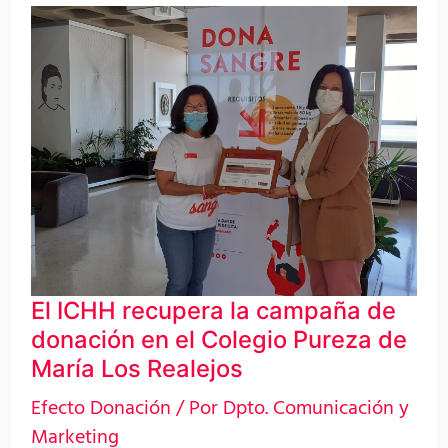
El
ICHH
recupera
la
campaña
de
donación
en
el
El ICHH recupera la campaña de
Colegio
donación en el Colegio Pureza de
Pureza
María Los Realejos
de
Efecto Donación
/ Por
Dpto. Comunicación y
María
Marketing