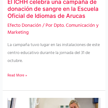
de
El ICHH celebra una campaña de
donación de sangre en la Escuela
sangre
Oficial de Idiomas de Arucas
en
la
Efecto Donación
/ Por
Dpto. Comunicación y
Marketing
Escuela
Oficial
La campaña tuvo lugar en las instalaciones de este
de
centro educativo durante la jornada del 31 de
Idiomas
octubre.
de
Arucas
Read More »
El