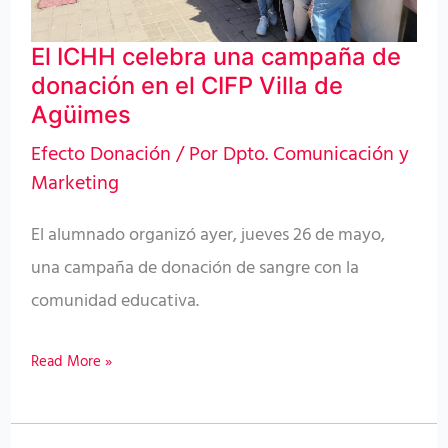
el
El ICHH celebra una campaña de
CIFP
donación en el CIFP Villa de
Villa
Agüimes
de
Efecto Donación
/ Por
Dpto. Comunicación y
Agüimes
Marketing
El alumnado organizó ayer, jueves 26 de mayo,
una campaña de donación de sangre con la
comunidad educativa.
Read More »