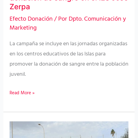
sangre
Zerpa
en
Efecto Donación
/ Por
Dpto. Comunicación y
el
Marketing
IES
La campaña se incluye en las jornadas organizadas
José
en los centros educativos de las Islas para
Zerpa
promover la donación de sangre entre la población
juvenil.
Read More »
El
ICHH