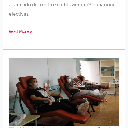
alumnado del centro se obtuvieron 78 donaciones
efectivas.
Read More »
El
ICHH
celebra
una
campaña
de
donación