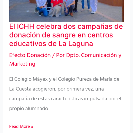
donación
de
El ICHH celebra dos campañas de
sangre
donación de sangre en centros
en
educativos de La Laguna
centros
Efecto Donación
/ Por
Dpto. Comunicación y
educativos
Marketing
de
La
El Colegio Máyex y el Colegio Pureza de María de
Laguna
La Cuesta acogieron, por primera vez, una
campaña de estas características impulsada por el
propio alumnado
Read More »