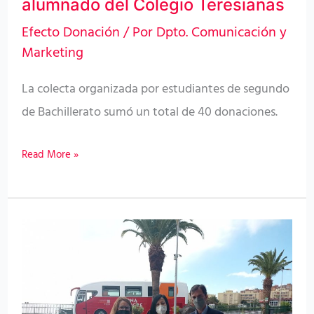
alumnado del Colegio Teresianas
junto
Efecto Donación
/ Por
Dpto. Comunicación y
al
Marketing
alumnado
La colecta organizada por estudiantes de segundo
del
de Bachillerato sumó un total de 40 donaciones.
Colegio
Teresianas
Read More »
El
ICHH
celebra
la