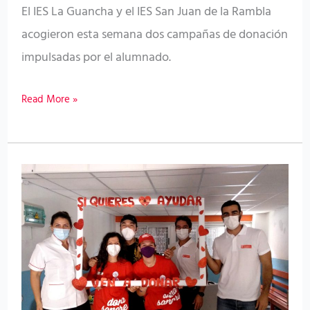
Tenerife
El IES La Guancha y el IES San Juan de la Rambla
acogieron esta semana dos campañas de donación
impulsadas por el alumnado.
Read More »
El
ICHH
organiza
con
el
CEIP